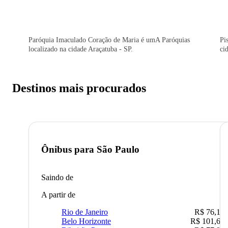
Paróquia Imaculado Coração de Maria é umA Paróquias
Pi
localizado na cidade Araçatuba - SP.
ci
Destinos mais procurados
Ônibus para
São Paulo
Saindo de
A partir de
Rio de Janeiro
R$ 76,10
Belo Horizonte
R$ 101,67