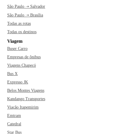
São Paulo ➝ Salvador
São Paulo ➝ Brasília
Todas as rotas
Todas os destinos
Viagem
Buser Carro
Empresas de ônibus
Viagens Chapecó
Bus X
Expresso JK
Belos Montes Viagens
Kandango Transportes
Viação Itapemirim
Emtram
Catedral
Star Bus