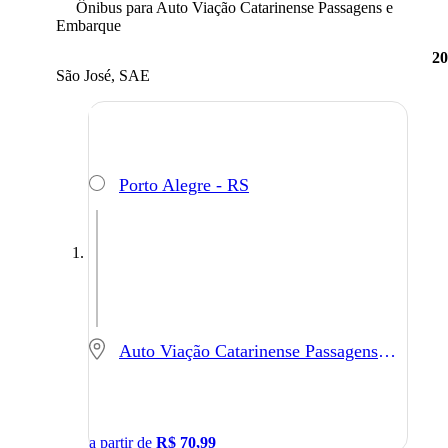
Ônibus para Auto Viação Catarinense Passagens e
Embarque
2
São José, SAE
Porto Alegre - RS
Auto Viação Catarinense Passagens e Embarque - São José - SC
a partir de
R$
70,99