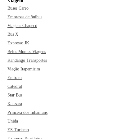
Viagem
Buser Carro
Empresas de ônibus
Viagens Chapecó
Bus X
Expresso JK
Belos Montes Viagens
Kandango Transportes
Viação Itapemirim
Emtram
Catedral
Star Bus
Kaissara
Princesa dos Inhamuns
Unida
ES Turismo
Expresso Brasileiro