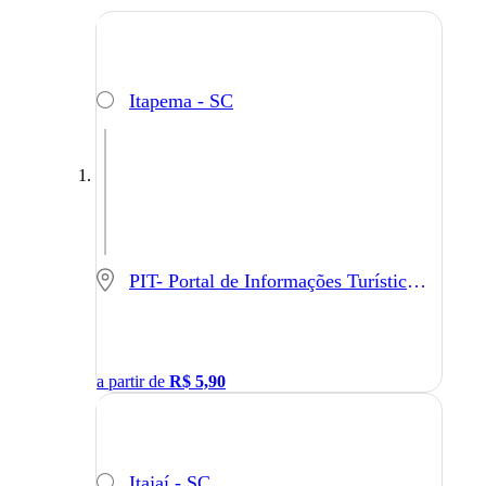
Itapema - SC
PIT- Portal de Informações Turísticas - Balneário Camboriú - SC
a partir de
R$
5,90
Itajaí - SC