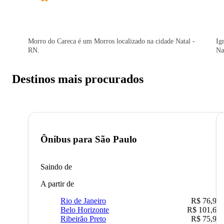
Morro do Careca é um Morros localizado na cidade Natal -
Ig
RN.
Na
Destinos mais procurados
Ônibus para
São Paulo
Saindo de
A partir de
Rio de Janeiro
R$ 76,90
Belo Horizonte
R$ 101,67
Ribeirão Preto
R$ 75,90