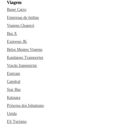
Viagem
Buser Carro
Empresas de ônibus
Viagens Chapecó
Bus X
Expresso JK
Belos Montes Viagens
Kandango Transportes
Viação Itapemirim
Emtram
Catedral
Star Bus
Kaissara
Princesa dos Inhamuns
Unida
ES Turismo