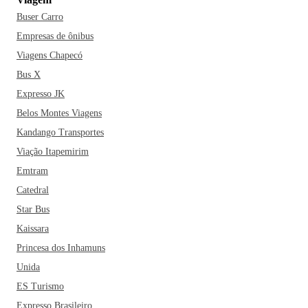
Buser Carro
Empresas de ônibus
Viagens Chapecó
Bus X
Expresso JK
Belos Montes Viagens
Kandango Transportes
Viação Itapemirim
Emtram
Catedral
Star Bus
Kaissara
Princesa dos Inhamuns
Unida
ES Turismo
Expresso Brasileiro