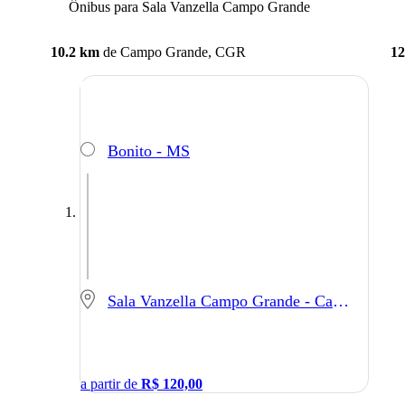
Ônibus para Sala Vanzella Campo Grande
10.2 km
de
Campo Grande, CGR
12
Bonito - MS
Sala Vanzella Campo Grande - Campo Grande - MS
a partir de
R$
120,00