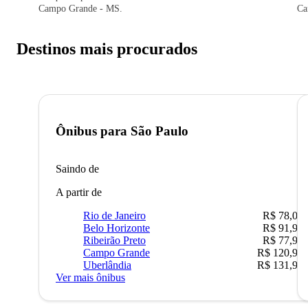
Campo Grande - MS.
Ca
Destinos mais procurados
Ônibus para
São Paulo
Saindo de
A partir de
Rio de Janeiro
R$ 78,02
Belo Horizonte
R$ 91,90
Ribeirão Preto
R$ 77,90
Campo Grande
R$ 120,90
Uberlândia
R$ 131,90
Ver mais ônibus