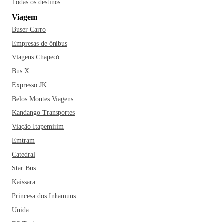
Todas os destinos
Viagem
Buser Carro
Empresas de ônibus
Viagens Chapecó
Bus X
Expresso JK
Belos Montes Viagens
Kandango Transportes
Viação Itapemirim
Emtram
Catedral
Star Bus
Kaissara
Princesa dos Inhamuns
Unida