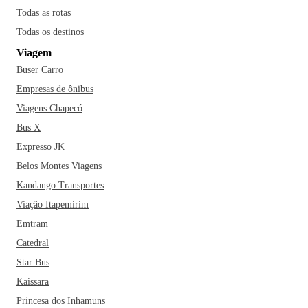
portugueses, japoneses, armênios, espanhóis, italianos,
Todas as rotas
paraguaios, bolivianos e sírio-libaneses. Pensa numa cidade
Todas os destinos
rica em diversidade de culturas!
Campo Grande é uma
Viagem
cidade bonita, arborizada e bem cuidada. O contato com a
Buser Carro
natureza é constante; é bem possível que durante o seu
passeio, você encontre araras e tucanos voando por todos os
Empresas de ônibus
cantos da cidade e até capivaras, tamanduás e jacarés em
Viagens Chapecó
alguns lagos espalhados pelo município. Nos restaurantes
Bus X
típicos é possível encontrar pratos exóticos como jacaré,
Expresso JK
pacu, caldo de piranha e se refrescar com o famoso tereré,
Belos Montes Viagens
bebida típica e refrescante à base de ervas, semelhante ao
Kandango Transportes
chimarrão só que gelado. Vale a pena experimentar!
Viação Itapemirim
Emtram
Catedral
Star Bus
Kaissara
Princesa dos Inhamuns