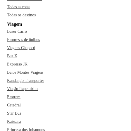
Todas as rotas
Todas os destinos
Viagem
Buser Carro
Empresas de ônibus
Viagens Chapecó
Bus X
Expresso JK
Belos Montes Viagens
Kandango Transportes
Viação Itapemirim
Emtram
Catedral
Star Bus
Kaissara
Princesa dos Inhamuns