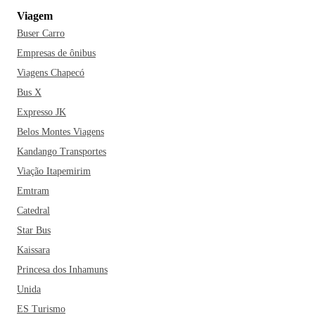
Viagem
Buser Carro
Empresas de ônibus
Viagens Chapecó
Bus X
Expresso JK
Belos Montes Viagens
Kandango Transportes
Viação Itapemirim
Emtram
Catedral
Star Bus
Kaissara
Princesa dos Inhamuns
Unida
ES Turismo