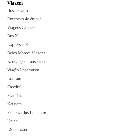
Viagem
Buser Carro
Empresas de ônibus
Viagens Chapecó
Bus X
Expresso JK
Belos Montes Viagens
Kandango Transportes
Viação Itapemirim
Emtram
Catedral
Star Bus
Kaissara
Princesa dos Inhamuns
Unida
ES Turismo