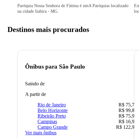
Paróquia Nossa Senhora de Fátima é umA Paróquias localizado
Es
na cidade Itabira - MG.
lo
Destinos mais procurados
Ônibus para
São Paulo
Saindo de
A partir de
Rio de Janeiro
R$ 75,77
Belo Horizonte
R$ 99,89
Ribeirão Preto
R$ 75,90
Campinas
R$ 16,90
Campo Grande
R$ 122,90
Ver mais ônibus