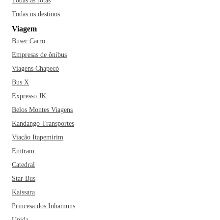
Todas as rotas
Todas os destinos
Viagem
Buser Carro
Empresas de ônibus
Viagens Chapecó
Bus X
Expresso JK
Belos Montes Viagens
Kandango Transportes
Viação Itapemirim
Emtram
Catedral
Star Bus
Kaissara
Princesa dos Inhamuns
Unida