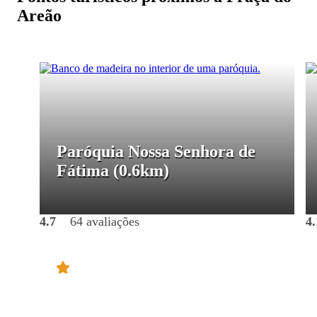
Areão
Paróquia Nossa Senhora de
Fátima
(0.6km)
4.7
64 avaliações
4.