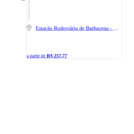
Estação Rodoviária de Barbacena - Barbacena - MG
a partir de
R$
257,77