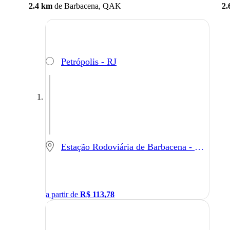
2.4 km
de
Barbacena, QAK
2.
Petrópolis - RJ
Estação Rodoviária de Barbacena - Barbacena - MG
a partir de
R$
113,78