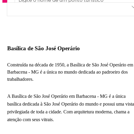
Basílica de São José Operário
Igreja Nossa Senhora da Boa Morte
Igreja de São Sebastião
Basílica de São José Operário
Igreja Matriz Nossa Senhora da Piedade
Construída na década de 1950, a Basílica de São José Operário em
Paróquia Divino Espírito Santo
Barbacena - MG é a única no mundo dedicada ao padroeiro dos
trabalhadores.
Paróquia Bom Pastor
Paróquia de São Pedro
A Basílica de São José Operário em Barbacena - MG é a única
basílica dedicada à São José Operário do mundo e possui uma vista
Igreja Nossa Senhora do Rosário
privilegiada de toda a cidade. Com arquitetura moderna, chama a
Igreja Nossa Senhora do Carmo
atenção com seus vitrais.
Igreja de São Miguel Arcanjo