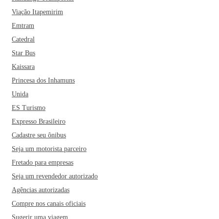
Viação Itapemirim
Emtram
Catedral
Star Bus
Kaissara
Princesa dos Inhamuns
Unida
ES Turismo
Expresso Brasileiro
Cadastre seu ônibus
Seja um motorista parceiro
Fretado para empresas
Seja um revendedor autorizado
Agências autorizadas
Compre nos canais oficiais
Sugerir uma viagem