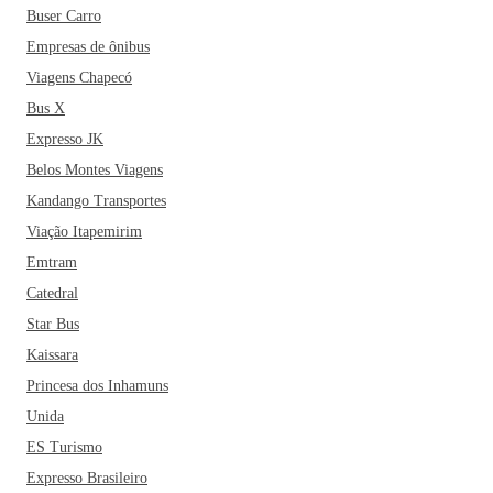
Buser Carro
Empresas de ônibus
Viagens Chapecó
Bus X
Expresso JK
Belos Montes Viagens
Kandango Transportes
Viação Itapemirim
Emtram
Catedral
Star Bus
Kaissara
Princesa dos Inhamuns
Unida
ES Turismo
Expresso Brasileiro