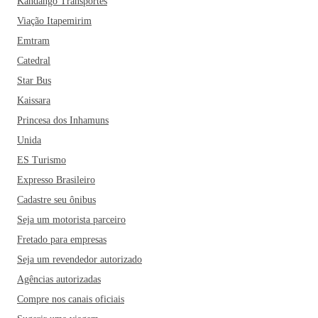
Kandango Transportes
Viação Itapemirim
Emtram
Catedral
Star Bus
Kaissara
Princesa dos Inhamuns
Unida
ES Turismo
Expresso Brasileiro
Cadastre seu ônibus
Seja um motorista parceiro
Fretado para empresas
Seja um revendedor autorizado
Agências autorizadas
Compre nos canais oficiais