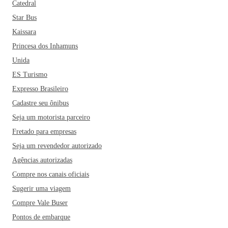
Catedral
Star Bus
Kaissara
Princesa dos Inhamuns
Unida
ES Turismo
Expresso Brasileiro
Cadastre seu ônibus
Seja um motorista parceiro
Fretado para empresas
Seja um revendedor autorizado
Agências autorizadas
Compre nos canais oficiais
Sugerir uma viagem
Compre Vale Buser
Pontos de embarque