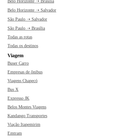
Belo Horizonte ➝ Brasília
Belo Horizonte ➝ Salvador
São Paulo ➝ Salvador
São Paulo ➝ Brasília
Todas as rotas
Todas os destinos
Viagem
Buser Carro
Empresas de ônibus
Viagens Chapecó
Bus X
Expresso JK
Belos Montes Viagens
Kandango Transportes
Viação Itapemirim
Emtram