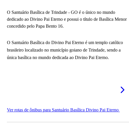
Paróquia Sagrada Família
O Santuário Basílica de Trindade - GO é o único no mundo
Catedral Metropolitana de Goiânia
dedicado ao Divino Pai Eterno e possui o título de Basílica Menor
concedido pelo Papa Bento 16.
Igreja Videira
Igreja Matriz do Divino Pai Eterno
O Santuário Basílica do Divino Pai Eterno é um templo católico
brasileiro localizado no município goiano de Trindade, sendo a
Paróquia Nossa Senhora de Fátima
única basílica no mundo dedicada ao Divino Pai Eterno.
Igreja Universal de Goiânia
Paróquia Santa Teresinha do Menino Jesus
Mais igrejas em Goiás
Ver rotas de ônibus para Santuário Basílica Divino Pai Eterno