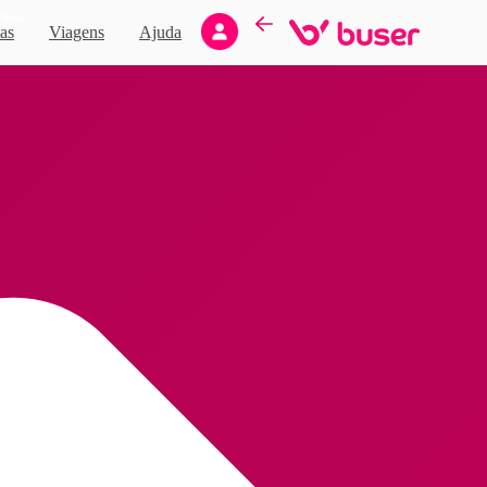
Novo
as
Viagens
Ajuda