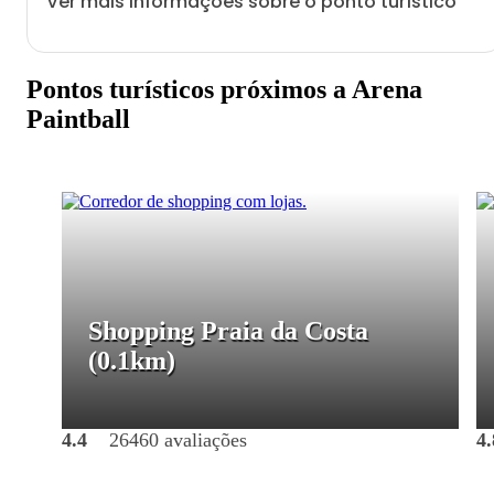
Ver mais informações sobre o ponto turístico
Pontos turísticos próximos a Arena
Paintball
Shopping Praia da Costa
(0.1km)
4.4
26460 avaliações
4.