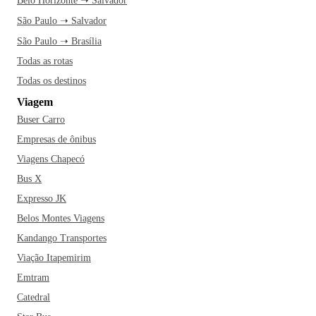
Belo Horizonte ➝ Salvador
São Paulo ➝ Salvador
São Paulo ➝ Brasília
Todas as rotas
Todas os destinos
Viagem
Buser Carro
Empresas de ônibus
Viagens Chapecó
Bus X
Expresso JK
Belos Montes Viagens
Kandango Transportes
Viação Itapemirim
Emtram
Catedral