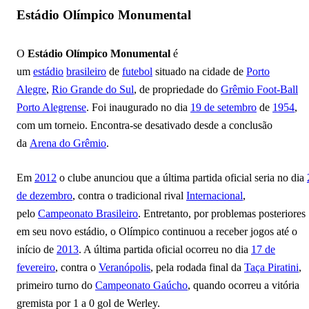
Estádio Olímpico Monumental
O
Estádio Olímpico Monumental
é
um
estádio
brasileiro
de
futebol
situado na cidade de
Porto
Alegre
,
Rio Grande do Sul
, de propriedade do
Grêmio Foot-Ball
Porto Alegrense
. Foi inaugurado no dia
19 de setembro
de
1954
,
com um torneio. Encontra-se desativado desde a conclusão
da
Arena do Grêmio
.
Em
2012
o clube anunciou que a última partida oficial seria no dia
de dezembro
, contra o tradicional rival
Internacional
,
pelo
Campeonato Brasileiro
. Entretanto, por problemas posteriores
em seu novo estádio, o Olímpico continuou a receber jogos até o
início de
2013
. A última partida oficial ocorreu no dia
17 de
fevereiro
, contra o
Veranópolis
, pela rodada final da
Taça Piratini
,
primeiro turno do
Campeonato Gaúcho
, quando ocorreu a vitória
gremista por 1 a 0 gol de Werley.