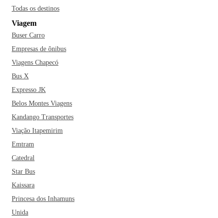
Todas os destinos
Viagem
Buser Carro
Empresas de ônibus
Viagens Chapecó
Bus X
Expresso JK
Belos Montes Viagens
Kandango Transportes
Viação Itapemirim
Emtram
Catedral
Star Bus
Kaissara
Princesa dos Inhamuns
Unida