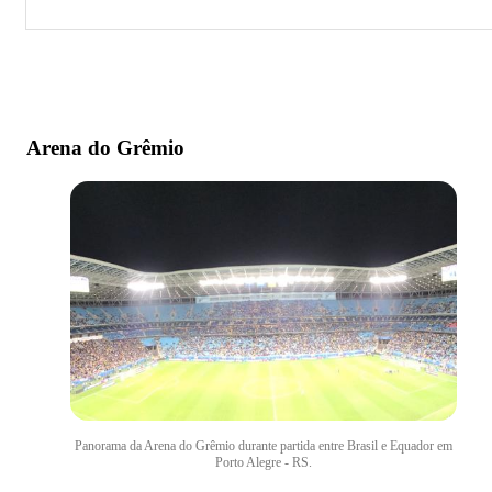
Arena do Grêmio
Estádio Beira-Rio
Planet Ball
Arena do Grêmio
HD Sports Complex
Soccer City
Estádio Passo d'Areia
Ginásio Gigantinho
Fut Park
Arena Soccer
Panorama da Arena do Grêmio durante partida entre Brasil e Equador em
Estádio Olímpico Monumental
Porto Alegre - RS.