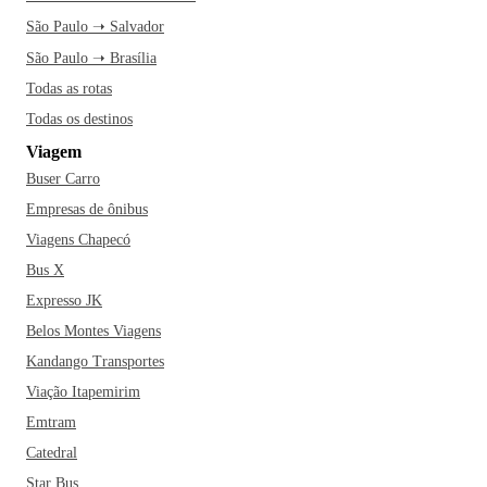
São Paulo ➝ Salvador
São Paulo ➝ Brasília
Todas as rotas
Todas os destinos
Viagem
Buser Carro
Empresas de ônibus
Viagens Chapecó
Bus X
Expresso JK
Belos Montes Viagens
Kandango Transportes
Viação Itapemirim
Emtram
Catedral
Star Bus