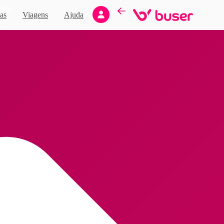
Novo
as
Viagens
Ajuda