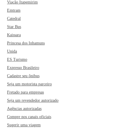
Viação Itapemirim
Emtram
Catedral
Star Bus
Kaissara
Princesa dos Inhamuns
Unida
ES Turismo
Expresso Brasileiro
Cadastre seu ônibus
Seja um motorista parceiro
Fretado para empresas
Seja um revendedor autorizado
Agências autorizadas
Compre nos canais oficiais
Sugerir uma viagem