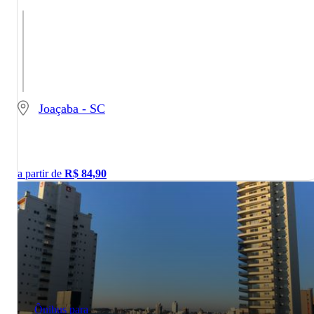
Joaçaba - SC
a partir de
R$
84,90
Ônibus para