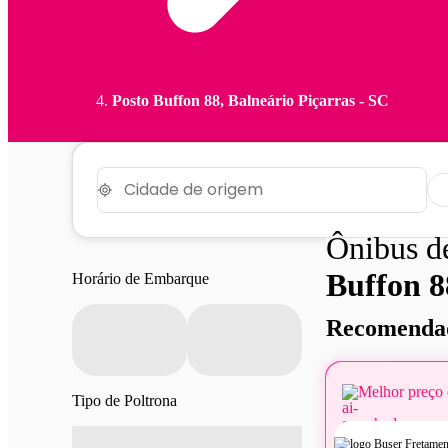
Posto Buffon 88, Balneário Piçarras - SC
Ônibus 
Buffon 8
Horário de Embarque
Recomendad
Melhor preço 
Tipo de Poltrona