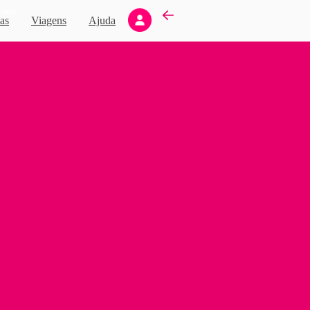
Novo
as
Viagens
Ajuda