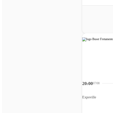
20:00
07/08
Expoville