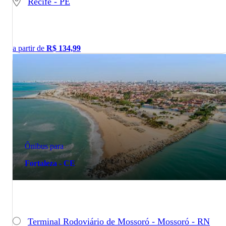
Recife - PE
a partir de
R$
134,99
Ônibus para
Fortaleza - CE
Terminal Rodoviário de Mossoró - Mossoró - RN