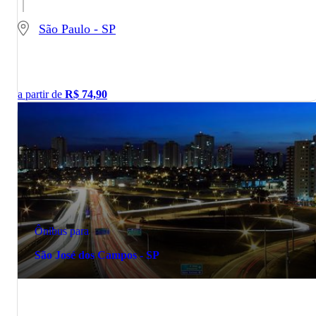
São Paulo - SP
a partir de
R$
74,90
Ônibus para
São José dos Campos - SP