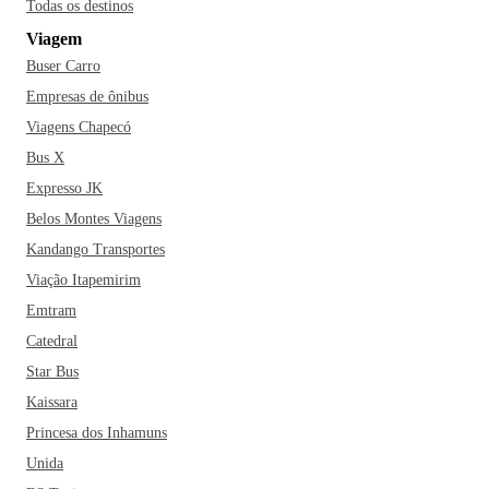
Todas os destinos
Viagem
Buser Carro
Empresas de ônibus
Viagens Chapecó
Bus X
Expresso JK
Belos Montes Viagens
Kandango Transportes
Viação Itapemirim
Emtram
Catedral
Star Bus
Kaissara
Princesa dos Inhamuns
Unida