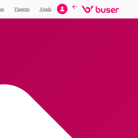
Novo
as
Viagens
Ajuda