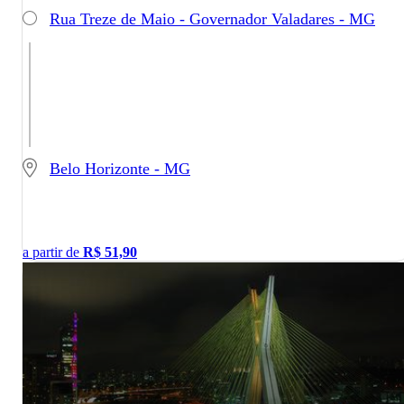
Rua Treze de Maio - Governador Valadares - MG
Belo Horizonte - MG
a partir de
R$
51,90