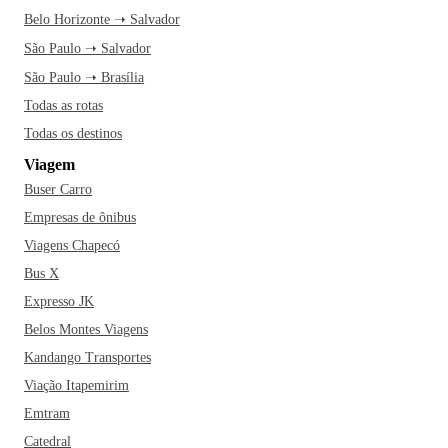
Belo Horizonte ➝ Salvador
São Paulo ➝ Salvador
São Paulo ➝ Brasília
Todas as rotas
Todas os destinos
Viagem
Buser Carro
Empresas de ônibus
Viagens Chapecó
Bus X
Expresso JK
Belos Montes Viagens
Kandango Transportes
Viação Itapemirim
Emtram
Catedral