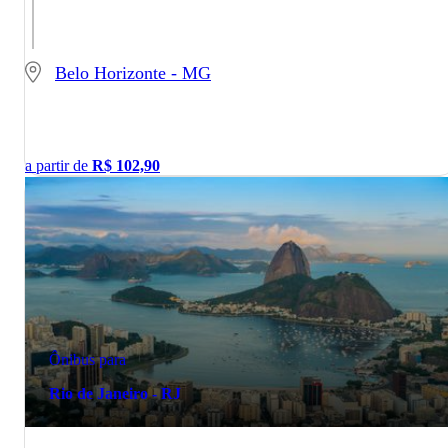
Belo Horizonte - MG
a partir de
R$
102,90
Ônibus para
Rio de Janeiro - RJ