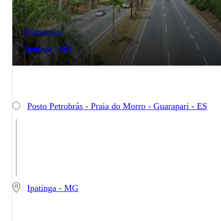
Ônibus para
Ipatinga - MG
Posto Petrobrás - Praia do Morro - Guarapari - ES
Ipatinga - MG