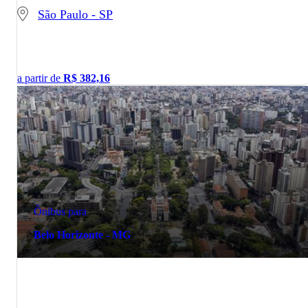
São Paulo - SP
a partir de
R$
382,16
Ônibus para
Belo Horizonte - MG