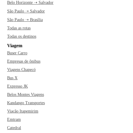
Belo Horizonte ➝ Salvador
São Paulo ➝ Salvador
São Paulo ➝ Brasília
Todas as rotas
Todas os destinos
Viagem
Buser Carro
Empresas de ônibus
Viagens Chapecó
Bus X
Expresso JK
Belos Montes Viagens
Kandango Transportes
Viação Itapemirim
Emtram
Catedral