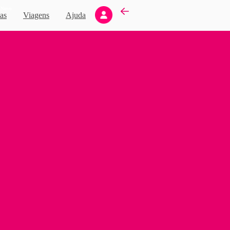
Novo
as
Viagens
Ajuda