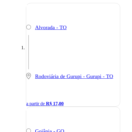
Alvorada - TO
Rodoviária de Gurupi - Gurupi - TO
a partir de
R$
17,00
Goiânia - GO