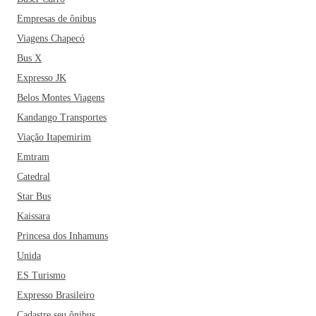
Empresas de ônibus
Viagens Chapecó
Bus X
Expresso JK
Belos Montes Viagens
Kandango Transportes
Viação Itapemirim
Emtram
Catedral
Star Bus
Kaissara
Princesa dos Inhamuns
Unida
ES Turismo
Expresso Brasileiro
Cadastre seu ônibus