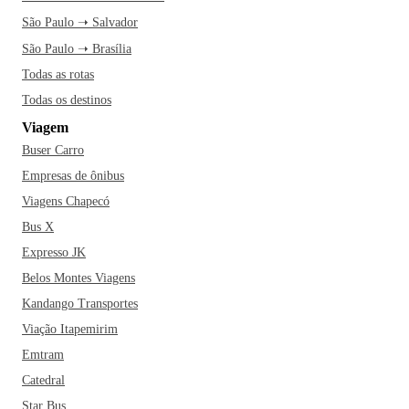
São Paulo ➝ Salvador
São Paulo ➝ Brasília
Todas as rotas
Todas os destinos
Viagem
Buser Carro
Empresas de ônibus
Viagens Chapecó
Bus X
Expresso JK
Belos Montes Viagens
Kandango Transportes
Viação Itapemirim
Emtram
Catedral
Star Bus