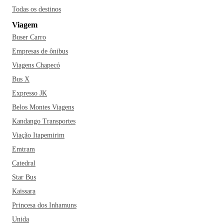
Todas os destinos
Viagem
Buser Carro
Empresas de ônibus
Viagens Chapecó
Bus X
Expresso JK
Belos Montes Viagens
Kandango Transportes
Viação Itapemirim
Emtram
Catedral
Star Bus
Kaissara
Princesa dos Inhamuns
Unida