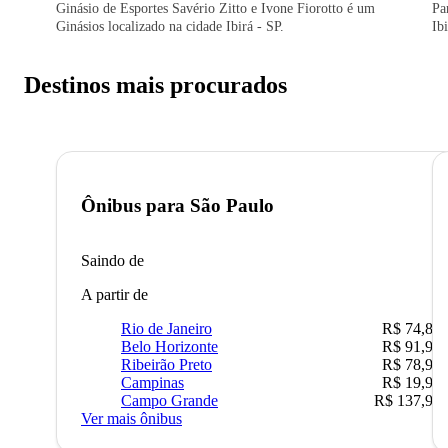
Ginásio de Esportes Savério Zitto e Ivone Fiorotto é um
Pa
Ginásios localizado na cidade Ibirá - SP.
Ibi
Destinos mais procurados
Ônibus para
São Paulo
Saindo de
A partir de
Rio de Janeiro
R$ 74,80
Belo Horizonte
R$ 91,90
Ribeirão Preto
R$ 78,90
Campinas
R$ 19,90
Campo Grande
R$ 137,90
Ver mais ônibus