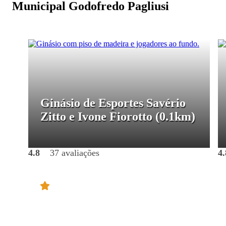
Municipal Godofredo Pagliusi
Ginásio de Esportes Savério
Zitto e Ivone Fiorotto
(0.1km)
4.8
37 avaliações
4.