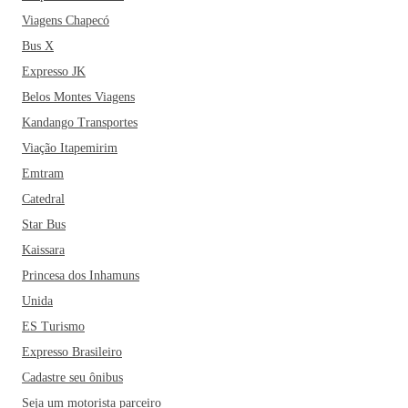
Viagens Chapecó
Bus X
Expresso JK
Belos Montes Viagens
Kandango Transportes
Viação Itapemirim
Emtram
Catedral
Star Bus
Kaissara
Princesa dos Inhamuns
Unida
ES Turismo
Expresso Brasileiro
Cadastre seu ônibus
Seja um motorista parceiro