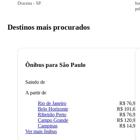
Dracena - SP.
ho
pe
Destinos mais procurados
Ônibus para
São Paulo
Saindo de
A partir de
Rio de Janeiro
R$ 76,90
Belo Horizonte
R$ 101,67
Ribeirão Preto
R$ 76,90
Campo Grande
R$ 120,90
Campinas
R$ 14,90
Ver mais ônibus