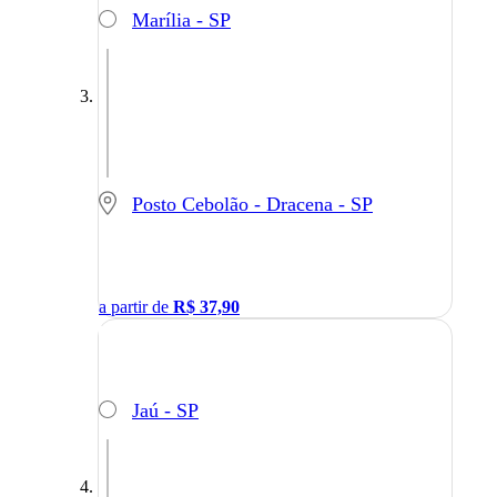
Marília - SP
Posto Cebolão - Dracena - SP
a partir de
R$
37,90
Jaú - SP