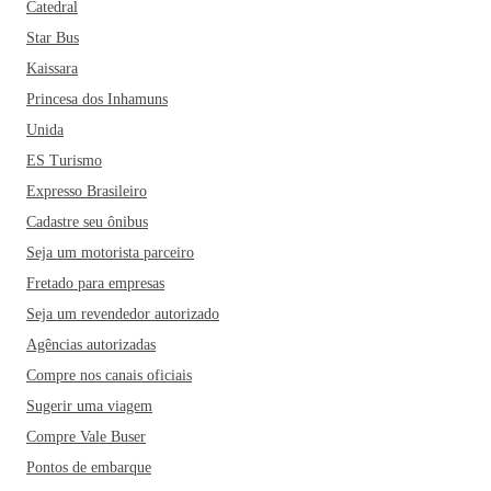
Catedral
Star Bus
Kaissara
Princesa dos Inhamuns
Unida
ES Turismo
Expresso Brasileiro
Cadastre seu ônibus
Seja um motorista parceiro
Fretado para empresas
Seja um revendedor autorizado
Agências autorizadas
Compre nos canais oficiais
Sugerir uma viagem
Compre Vale Buser
Pontos de embarque