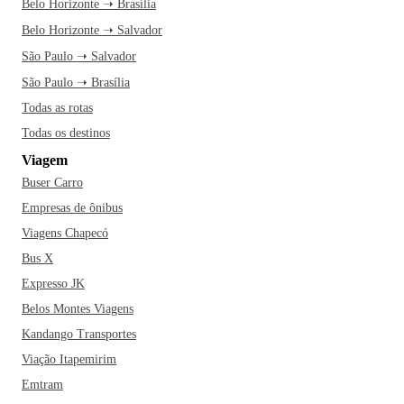
Belo Horizonte ➝ Brasília
Belo Horizonte ➝ Salvador
São Paulo ➝ Salvador
São Paulo ➝ Brasília
Todas as rotas
Todas os destinos
Viagem
Buser Carro
Empresas de ônibus
Viagens Chapecó
Bus X
Expresso JK
Belos Montes Viagens
Kandango Transportes
Viação Itapemirim
Emtram