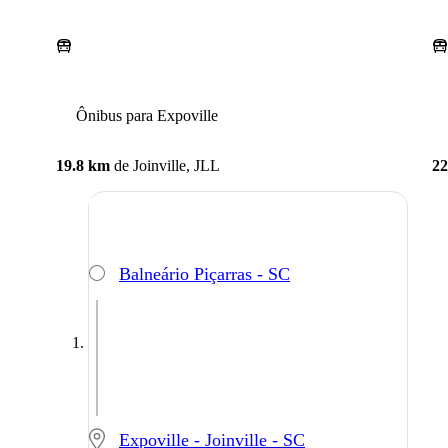
Ônibus para Expoville
19.8 km
de
Joinville, JLL
22
Balneário Piçarras - SC
Expoville - Joinville - SC