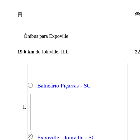
Ônibus para Expoville
19.6 km
de
Joinville, JLL
22
Balneário Piçarras - SC
Expoville - Joinville - SC