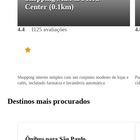
Center
(0.1km)
4.4
1125 avaliações
4.
Shopping interno simples com um conjunto modesto de lojas e
Pa
cafés, incluindo farmácia e lavanderia automática.
ci
Destinos mais procurados
Ônibus para
São Paulo