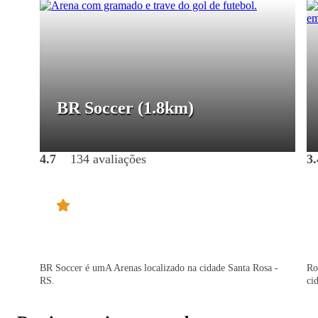
BR Soccer
(1.8km)
4.7
134 avaliações
3.
BR Soccer é umA Arenas localizado na cidade Santa Rosa -
Ro
RS.
ci