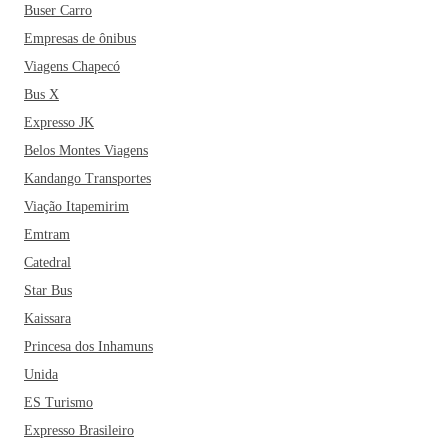
Buser Carro
Empresas de ônibus
Viagens Chapecó
Bus X
Expresso JK
Belos Montes Viagens
Kandango Transportes
Viação Itapemirim
Emtram
Catedral
Star Bus
Kaissara
Princesa dos Inhamuns
Unida
ES Turismo
Expresso Brasileiro