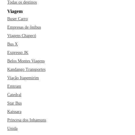
Todas os destinos
Viagem
Buser Carro
Empresas de ônibus
Viagens Chapecó
Bus X
Expresso JK
Belos Montes Viagens
Kandango Transportes
Viação Itapemirim
Emtram
Catedral
Star Bus
Kaissara
Princesa dos Inhamuns
Unida