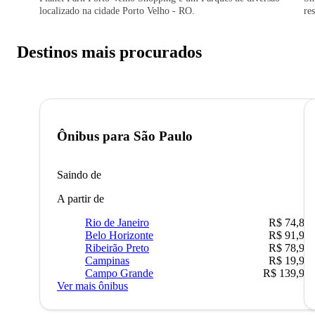
localizado na cidade Porto Velho - RO.
re
Destinos mais procurados
Ônibus para
São Paulo
Saindo de
A partir de
Rio de Janeiro
R$ 74,80
Belo Horizonte
R$ 91,90
Ribeirão Preto
R$ 78,90
Campinas
R$ 19,90
Campo Grande
R$ 139,90
Ver mais ônibus