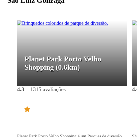
São Luiz Gonzaga
Planet Park Porto Velho
Shopping
(0.6km)
4.3
1315 avaliações
4.
Planet Park Porto Velho Shopping é um Parques de diversão
Sh