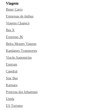
Viagem
Buser Carro
Empresas de ônibus
Viagens Chapecó
Bus X
Expresso JK
Belos Montes Viagens
Kandango Transportes
Viação Itapemirim
Emtram
Catedral
Star Bus
Kaissara
Princesa dos Inhamuns
Unida
ES Turismo