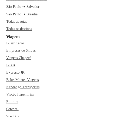
São Paulo ➝ Salvador
São Paulo ➝ Brasília
Todas as rotas
Todas os destinos
Viagem
Buser Carro
Empresas de ônibus
Viagens Chapecó
Bus X
Expresso JK
Belos Montes Viagens
Kandango Transportes
Viação Itapemirim
Emtram
Catedral
Star Bus