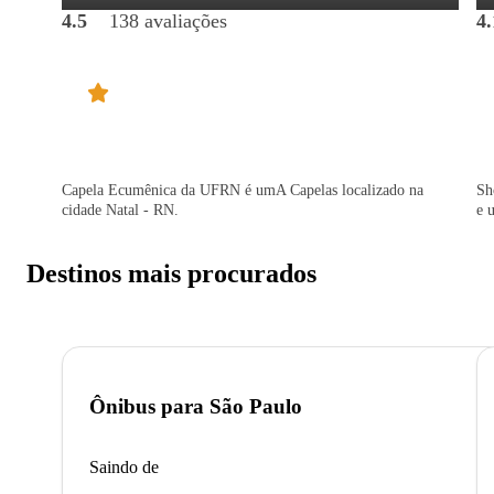
4.5
138 avaliações
4.
Capela Ecumênica da UFRN é umA Capelas localizado na
Sh
cidade Natal - RN.
e 
Destinos mais procurados
Ônibus para
São Paulo
Saindo de