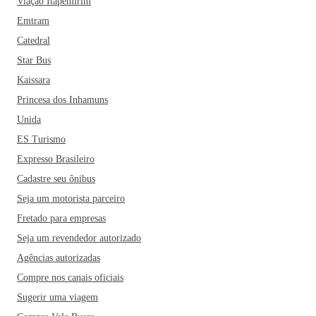
Viação Itapemirim
Emtram
Catedral
Star Bus
Kaissara
Princesa dos Inhamuns
Unida
ES Turismo
Expresso Brasileiro
Cadastre seu ônibus
Seja um motorista parceiro
Fretado para empresas
Seja um revendedor autorizado
Agências autorizadas
Compre nos canais oficiais
Sugerir uma viagem