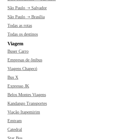
São Paulo ➝ Salvador
São Paulo ➝ Brasília
Todas as rotas
Todas os destinos
Viagem
Buser Carro
Empresas de ônibus
Viagens Chapecó
Bus X
Expresso JK
Belos Montes Viagens
Kandango Transportes
Viação Itapemirim
Emtram
Catedral
Star Bus